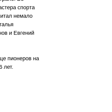
астера спорта
питал немало
талья
нов и Евгений
це пионеров на
 лет.