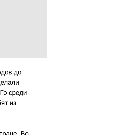
одов до
делали
 Го среди
бят из
тране. Во