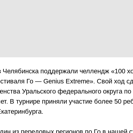
з Челябинска поддержали челлендж «100 х
стиваля Го — Genius Extreme». Свой ход с
енства Уральского федерального округа по
лет. В турнире приняли участие более 50 ре
Екатеринбурга.
ин из передовых регионов по Го в нашей с