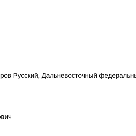
тров Русский, Дальневосточный федеральны
ович